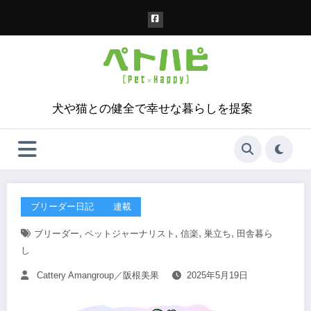
コ
ン
テ
ン
ツ
へ
ス
犬や猫との健全で幸せな暮らしを提案
キ
ッ
プ
ブリーダー日記
連載
,
,
,
,
ブリーダー
ペットジャーナリスト
信楽
巣立ち
田舎暮ら
し
Cattery Amangroup／阪根美果
2025年5月19日