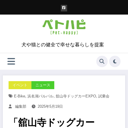
コ
ン
テ
ン
ツ
へ
ス
犬や猫との健全で幸せな暮らしを提案
キ
ッ
プ
イベント
ニュース
,
,
,
E-Bike
浜名湖パルパル
舘山寺ドッグカーEXPO
試乗会
編集部
2025年5月19日
「舘山寺ドッグカー