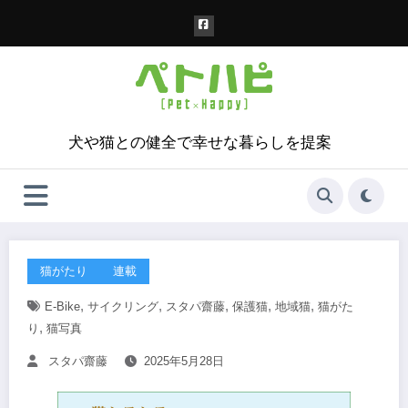
コ
ン
テ
ン
ツ
へ
ス
犬や猫との健全で幸せな暮らしを提案
キ
ッ
プ
猫がたり
連載
,
,
,
,
,
E-Bike
サイクリング
スタパ齋藤
保護猫
地域猫
猫がた
,
り
猫写真
スタパ齋藤
2025年5月28日