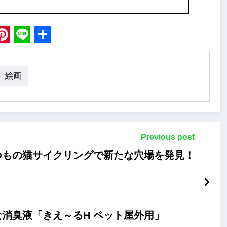
book
Pinterest
Line
Share
絵画
Previous post
つもの猫サイクリングで新たな穴場を発見！
消臭液「きえ～るH ペット屋外用」