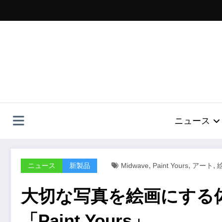
コ
ン
テ
ン
ツ
へ
ス
キ
ッ
プ
ニュース
,
,
,
ニュース
新製品
Midwave
Paint Yours
アート
大切な写真を絵画にする
「Paint Yours」