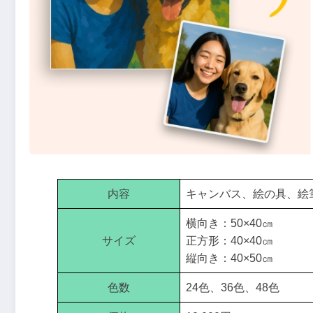
内容
キャンバス、絵の具、絵
横向き：50×40㎝
サイズ
正方形：40×40㎝
縦向き：40×50㎝
色数
24色、36色、48色