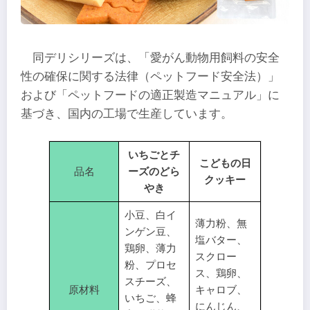
同デリシリーズは、「愛がん動物用飼料の安全
性の確保に関する法律（ペットフード安全法）」
および「ペットフードの適正製造マニュアル」に
基づき、国内の工場で生産しています。
いちごとチ
こどもの日
品名
ーズのどら
クッキー
やき
小豆、白イ
薄力粉、無
ンゲン豆、
塩バター、
鶏卵、薄力
スクロー
粉、プロセ
ス、鶏卵、
スチーズ、
原材料
キャロブ、
いちご、蜂
にんじん、