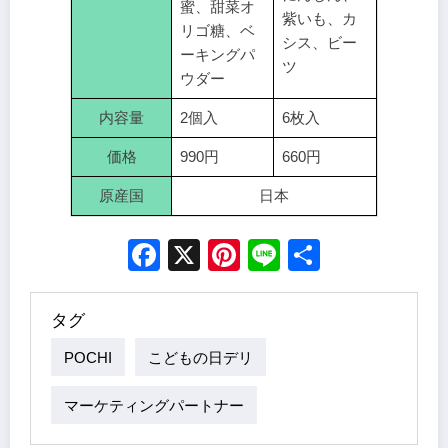
蜜、甜菜オ
紫いも、カ
リゴ糖、ベ
シス、ビー
ーキングパ
ツ
ウダー
内容量
2個入
6枚入
価格
990円
660円
原産国
日本
Facebook
X
Pinterest
Line
Share
タグ
POCHI
こどもの日デリ
マーケティングパートナー