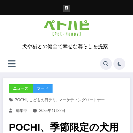
コ
ン
テ
ン
ツ
へ
ス
犬や猫との健全で幸せな暮らしを提案
キ
ッ
プ
ニュース
フード
,
,
POCHI
こどもの日デリ
マーケティングパートナー
編集部
2025年4月22日
POCHI、季節限定の犬用