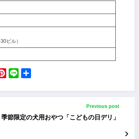
430ビル）
ebook
X
Pinterest
Line
Share
Previous post
I、季節限定の犬用おやつ「こどもの日デリ」