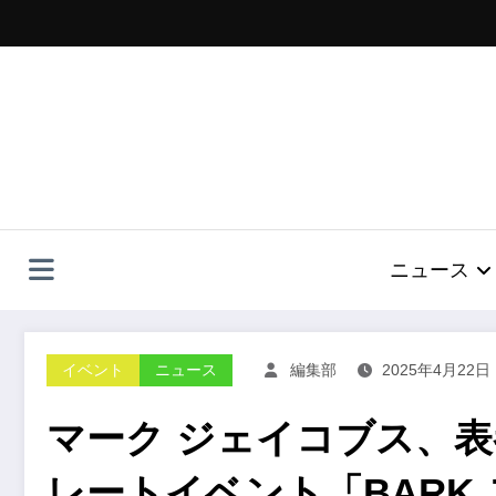
コ
ン
テ
ン
ツ
へ
ス
キ
ッ
プ
ニュース
イベント
ニュース
編集部
2025年4月22日
マーク ジェイコブス、
レートイベント「BARK J