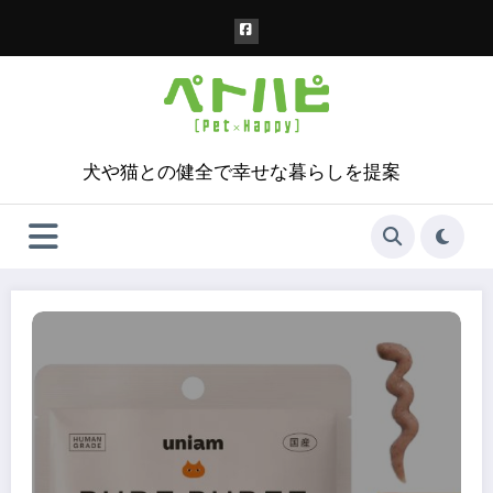
コ
ン
テ
ン
ツ
へ
ス
犬や猫との健全で幸せな暮らしを提案
キ
ッ
プ