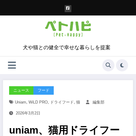
コ
ン
テ
ン
ツ
へ
ス
犬や猫との健全で幸せな暮らしを提案
キ
ッ
プ
ニュース
フード
,
,
,
Uniam
WiLD PRO
ドライフード
猫
編集部
2026年3月2日
uniam、猫用ドライフー