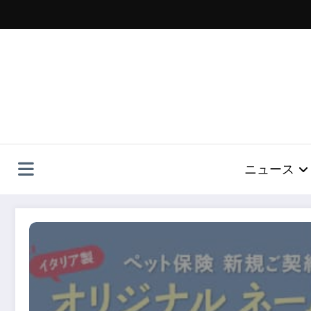
コ
ン
テ
ン
ツ
へ
ス
キ
ッ
プ
ニュース