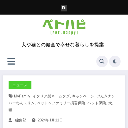
コ
ン
テ
ン
ツ
へ
ス
犬や猫との健全で幸せな暮らしを提案
キ
ッ
プ
ニュース
,
,
,
MyFamily
イタリア製ネームタグ
キャンペーン
げんきナン
,
,
,
,
バーわんスリム
ペット＆ファミリー損害保険
ペット保険
犬
猫
編集部
2024年1月11日