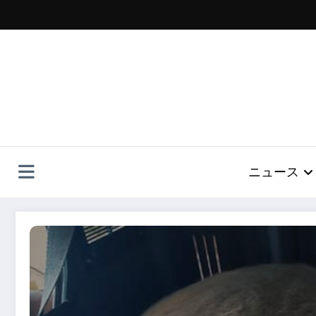
コ
ン
テ
ン
ツ
へ
ス
キ
ッ
プ
ニュース