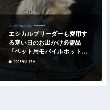
プロ愛用の逸品
連載
エシカルブリーダーも愛用す
る寒い日のお出かけ必需品
「ペット用モバイルホットカ
ーペット」
2023年2月7日