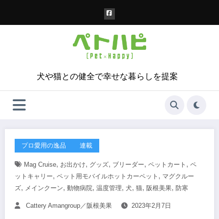
コ
ン
テ
ン
ツ
へ
ス
犬や猫との健全で幸せな暮らしを提案
キ
ッ
プ
プロ愛用の逸品
連載
,
,
,
,
,
Mag Cruise
お出かけ
グッズ
ブリーダー
ペットカート
ペ
,
,
ットキャリー
ペット用モバイルホットカーペット
マグクルー
,
,
,
,
,
,
,
ズ
メインクーン
動物病院
温度管理
犬
猫
阪根美果
防寒
Cattery Amangroup／阪根美果
2023年2月7日