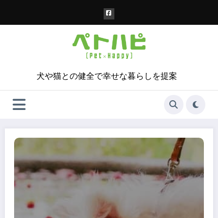
コ
ン
テ
ン
ツ
へ
ス
犬や猫との健全で幸せな暮らしを提案
キ
ッ
プ