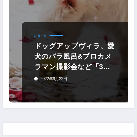
記事一覧
ドッグアップヴィラ、愛
犬のバラ風呂&プロカメ
ラマン撮影会など「3周
年アニバーサリー
2022年9月22日
WEEK」