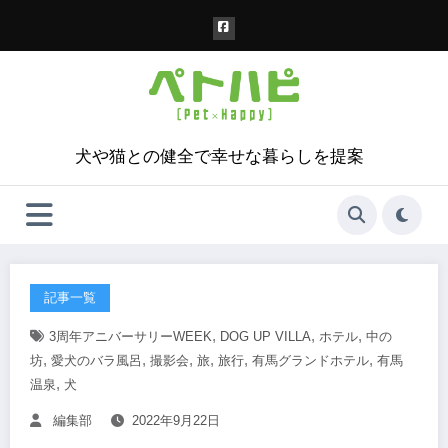
コ
ン
テ
ン
ツ
へ
ス
犬や猫との健全で幸せな暮らしを提案
キ
ッ
プ
記事一覧
,
,
,
3周年アニバーサリーWEEK
DOG UP VILLA
ホテル
中の
,
,
,
,
,
,
坊
愛犬のバラ風呂
撮影会
旅
旅行
有馬グランドホテル
有馬
,
温泉
犬
編集部
2022年9月22日