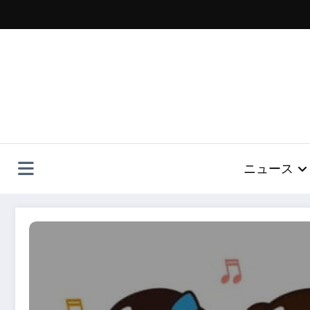
コ
ン
テ
ン
ツ
へ
ス
キ
ッ
プ
ニュース