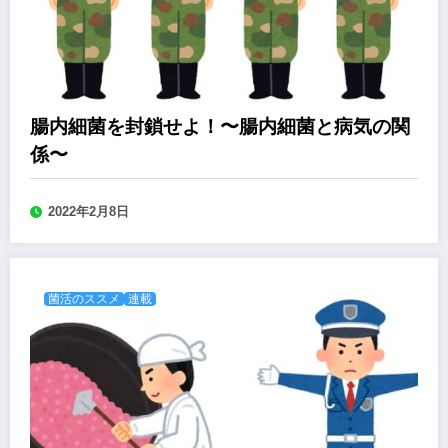
腸内細菌を封鎖せよ！〜腸内細菌と病気の関
係〜
2022年2月8日
菌活のススメ
連載