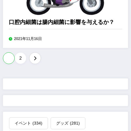
口腔内細菌は腸内細菌に影響を与えるか？
2021年11月16日
投
1
2
稿
の
ペ
ー
ジ
イベント
(334)
グッズ
(281)