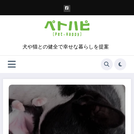
コ
ン
テ
ン
ツ
へ
ス
犬や猫との健全で幸せな暮らしを提案
キ
ッ
プ