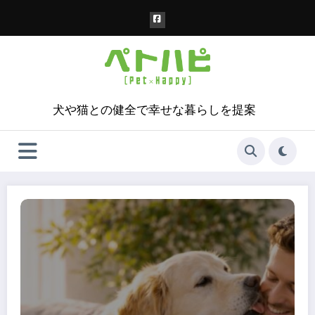
コ
ン
テ
ン
ツ
へ
ス
犬や猫との健全で幸せな暮らしを提案
キ
ッ
プ