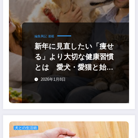
編集興記
連載
新年に見直したい「痩せ
る」より大切な健康習慣
とは 愛犬・愛猫と始め
る5つの改革
2026年1月8日
犬との生活術