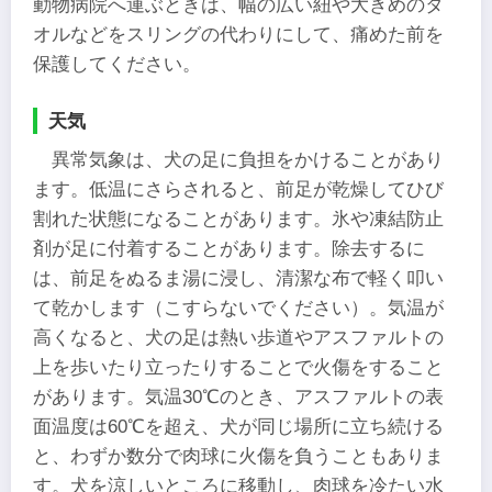
動物病院へ運ぶときは、幅の広い紐や大きめのタ
オルなどをスリングの代わりにして、痛めた前を
保護してください。
天気
異常気象は、犬の足に負担をかけることがあり
ます。低温にさらされると、前足が乾燥してひび
割れた状態になることがあります。氷や凍結防止
剤が足に付着することがあります。除去するに
は、前足をぬるま湯に浸し、清潔な布で軽く叩い
て乾かします（こすらないでください）。気温が
高くなると、犬の足は熱い歩道やアスファルトの
上を歩いたり立ったりすることで火傷をすること
があります。気温30℃のとき、アスファルトの表
面温度は60℃を超え、犬が同じ場所に立ち続ける
と、わずか数分で肉球に火傷を負うこともありま
す。犬を涼しいところに移動し、肉球を冷たい水