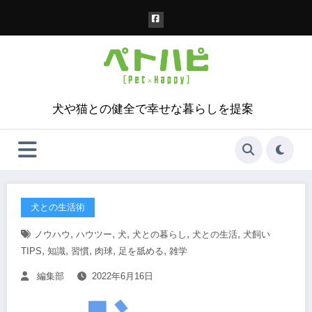
コ
ン
テ
ン
ツ
へ
ス
犬や猫との健全で幸せな暮らしを提案
キ
ッ
プ
犬との生活術
,
,
,
,
,
ノウハウ
ハウツー
犬
犬との暮らし
犬との生活
犬飼い
,
,
,
,
,
TIPS
知識
習慣
肉球
足を舐める
雑学
編集部
2022年6月16日