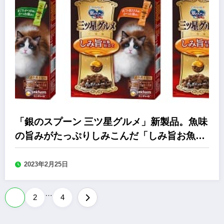
「銀のスプーン 三ツ星グルメ」新製品。魚味
の旨みがたっぷりしみこんだ「しみ旨お魚仕
立て」
2023年2月25日
…
投
1
2
4
稿