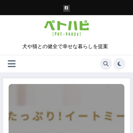
コ
ン
テ
ン
ツ
へ
ス
犬や猫との健全で幸せな暮らしを提案
キ
ッ
プ