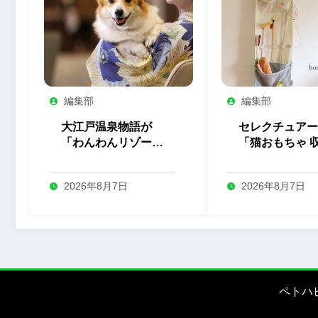
編集部
編集部
大江戸温泉物語が
セレクチュアー
「わんわんリゾー
「猫おもちゃ 
ト」全5施設の屋内
ウォールポケッ
ドッグランをリニュ
を発売
2026年8月7日
2026年8月7日
ーアル
ペトハ