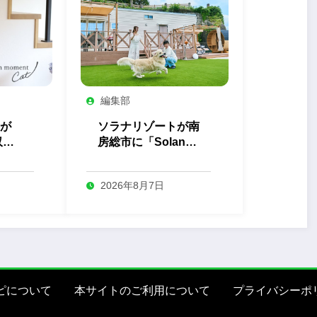
編集部
が
ソラナリゾートが南
収納
房総市に「Solana
ト」
Private Villa 南房
総」を開業
2026年8月7日
ピについて
本サイトのご利用について
プライバシーポ