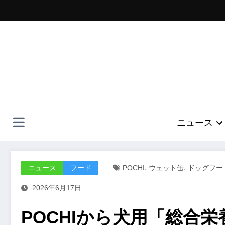
コ
ン
テ
ン
ツ
へ
ス
キ
ッ
プ
ニュース
,
,
ニュース
フード
POCHI
ウェット缶
ドッグフー
2026年6月17日
POCHIから犬用「総合栄