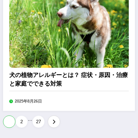
犬の植物アレルギーとは？ 症状・原因・治療
と家庭でできる対策
2025年8月26日
…
投
1
2
27
稿