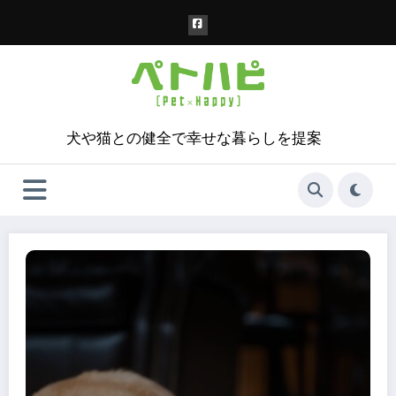
コ
ン
テ
ン
ツ
へ
ス
犬や猫との健全で幸せな暮らしを提案
キ
ッ
プ