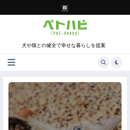
コ
ン
テ
ン
ツ
へ
ス
犬や猫との健全で幸せな暮らしを提案
キ
ッ
プ