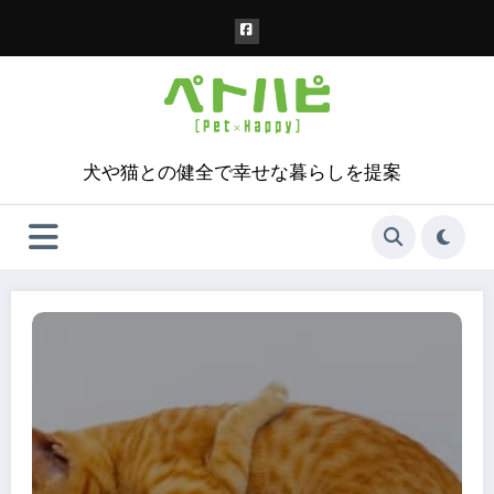
コ
ン
テ
ン
ツ
へ
ス
犬や猫との健全で幸せな暮らしを提案
キ
ッ
プ