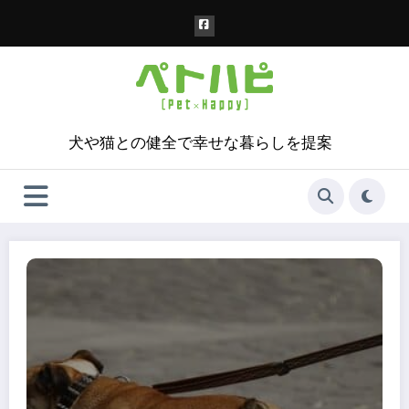
コ
ン
テ
ン
ツ
へ
ス
犬や猫との健全で幸せな暮らしを提案
キ
ッ
プ