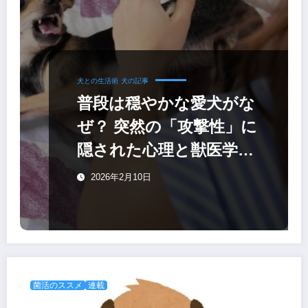
犬との生活術
犬の記事
普段は穏やかな愛犬がな
ぜ？ 突然の「攻撃性」に
隠された心理と獣医学的
な原因
2026年2月10日
菌活のススメ
連載