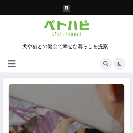
コ
ン
テ
ン
ツ
へ
ス
犬や猫との健全で幸せな暮らしを提案
キ
ッ
プ