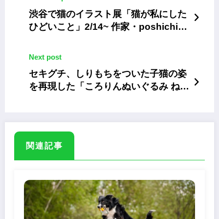
渋谷で猫のイラスト展「猫が私にした
ひどいこと」2/14~ 作家・poshichiが
描く愛おしい日常
Next post
セキグチ、しりもちをついた子猫の姿
を再現した「ころりんぬいぐるみ ね
こ」
関連記事