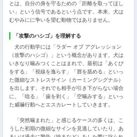
とは、自分の身を守るための「距離を取ってほし
い」という信号であるという点です。本来、犬は
むやみにに争いを望む動物ではありません。
「攻撃のハシゴ」を理解する
犬の行動学には「ラダー オブ アグレッション
（攻撃のハシゴ）」という概念があります。犬は
いきなり噛みつくことはまれで、最初は「あくび
をする」「視線を逸らす」「唇を舐める」といっ
た微細なストレスサイン（カーミングシグナル）
を出します。それでも相手が引き下がらない場合
に、「唸る」「歯を剥く」「空噛みする」といっ
た威嚇行動へとエスカレートしていきます。
「突然噛まれた」と感じるケースの多くは、こ
うした初期の微細なサインを見逃していたり、あ
るいは過去に警告（唸るなど）をした際に叱られ