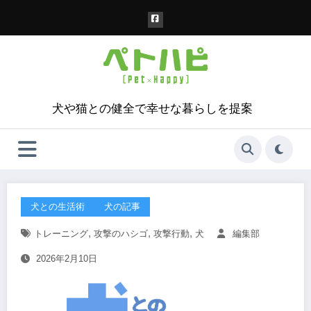
コ
ン
テ
ン
ツ
へ
ス
犬や猫との健全で幸せな暮らしを提案
キ
ッ
プ
犬との生活術
犬の記事
,
,
,
トレーニング
攻撃のハシゴ
攻撃行動
犬
編集部
2026年2月10日