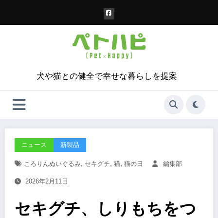
コ
ン
テ
ン
ツ
へ
ス
犬や猫との健全で幸せな暮らしを提案
キ
ッ
プ
ニュース
新製品
,
,
,
ころりんぬいぐるみ
セキグチ
猫
猫の日
編集部
2026年2月11日
セキグチ、しりもちをつ