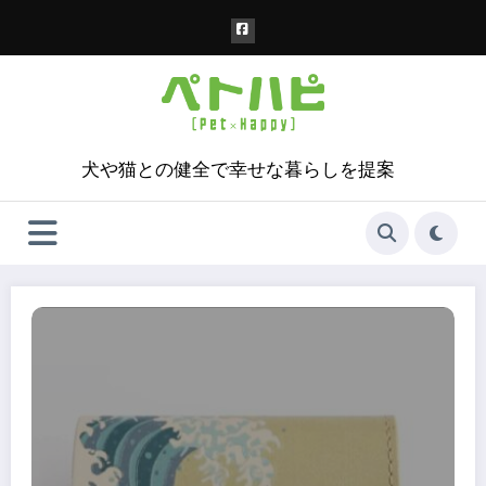
コ
ン
テ
ン
ツ
へ
ス
犬や猫との健全で幸せな暮らしを提案
キ
ッ
プ