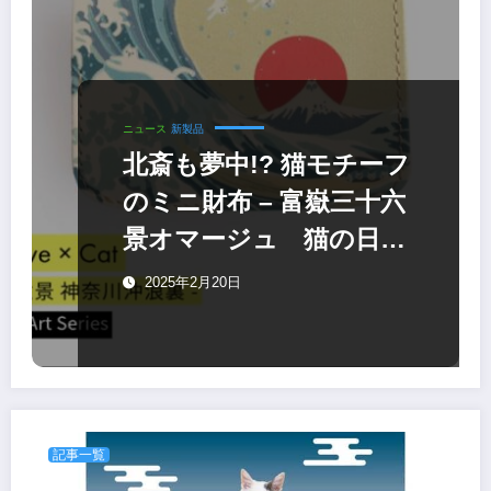
ニュース
新製品
北斎も夢中!? 猫モチーフ
のミニ財布 – 富嶽三十六
景オマージュ 猫の日祭
りも開催
2025年2月20日
記事一覧