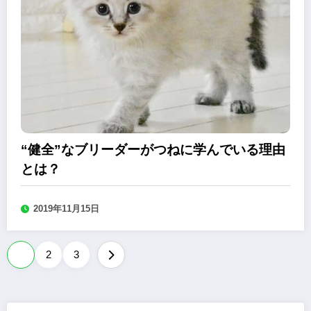
“健全”なブリーダーがつねに学んでいる理由
とは？
2019年11月15日
投
1
2
3
稿