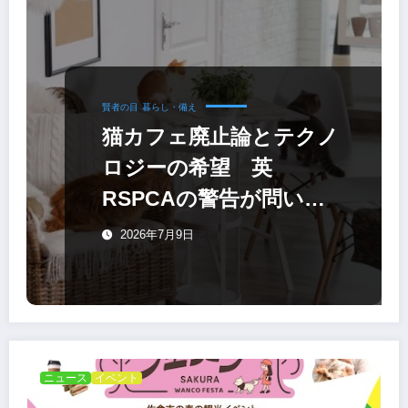
賢者の目
暮らし・備え
猫カフェ廃止論とテクノ
ロジーの希望 英
RSPCAの警告が問いか
ける「ふれあい」の未来
2026年7月9日
ニュース
イベント