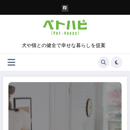
コ
ン
テ
ン
ツ
へ
ス
犬や猫との健全で幸せな暮らしを提案
キ
ッ
プ