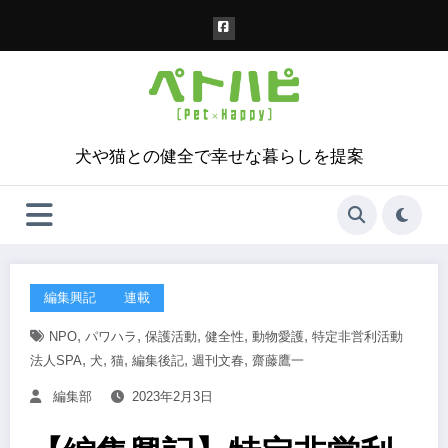
コ
ン
テ
ン
ツ
へ
ス
犬や猫との健全で幸せな暮らしを提案
キ
ッ
プ
編集興記
連載
,
,
,
,
,
NPO
パワハラ
保護活動
健全性
動物愛護
特定非営利活動
,
,
,
,
,
法人SPA
犬
猫
編集後記
週刊文春
齋藤鷹一
編集部
2023年2月3日