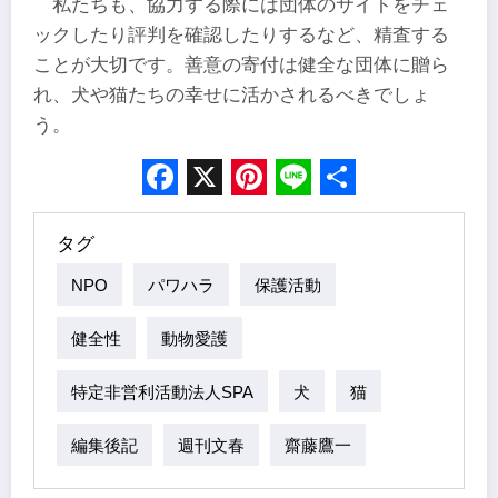
私たちも、協力する際には団体のサイトをチェ
ックしたり評判を確認したりするなど、精査する
ことが大切です。善意の寄付は健全な団体に贈ら
れ、犬や猫たちの幸せに活かされるべきでしょ
う。
Facebook
X
Pinterest
Line
Share
タグ
NPO
パワハラ
保護活動
健全性
動物愛護
特定非営利活動法人SPA
犬
猫
編集後記
週刊文春
齋藤鷹一