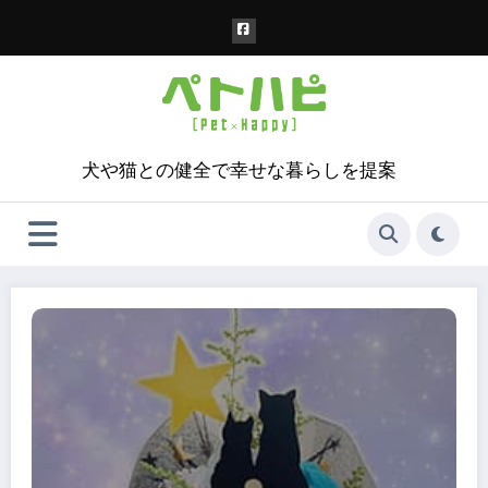
コ
ン
テ
ン
ツ
へ
ス
犬や猫との健全で幸せな暮らしを提案
キ
ッ
プ