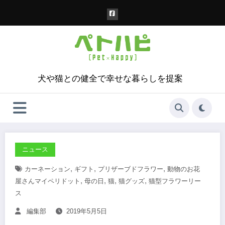
コ
ン
テ
ン
ツ
へ
ス
犬や猫との健全で幸せな暮らしを提案
キ
ッ
プ
ニュース
,
,
,
カーネーション
ギフト
プリザーブドフラワー
動物のお花
,
,
,
,
屋さんマイペリドット
母の日
猫
猫グッズ
猫型フラワーリー
ス
編集部
2019年5月5日