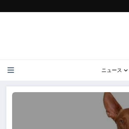
コ
ン
テ
ン
ツ
へ
ス
キ
ッ
プ
ニュース