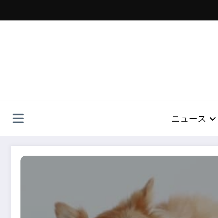
コ
ン
テ
ン
ツ
へ
ス
キ
ッ
プ
ニュース