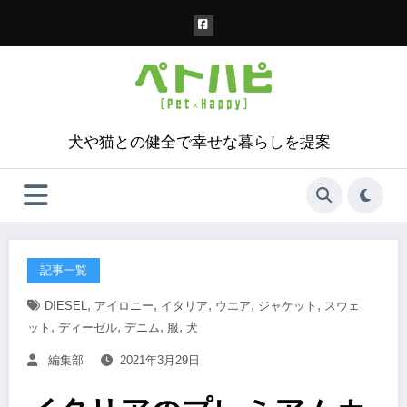
コ
ン
テ
ン
ツ
へ
ス
犬や猫との健全で幸せな暮らしを提案
キ
ッ
プ
記事一覧
,
,
,
,
,
DIESEL
アイロニー
イタリア
ウエア
ジャケット
スウェ
,
,
,
,
ット
ディーゼル
デニム
服
犬
編集部
2021年3月29日