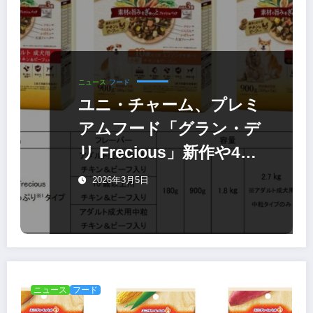
ニュース
フード
ユニ・チャーム、プレミ
アムフード「グラン・デ
リ Frecious」新作や40
周年記念「愛犬元気」な
2026年3月5日
ど
ニュース
フード