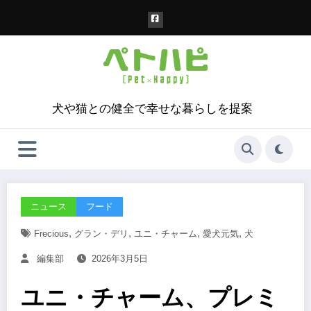
コ
ン
テ
ン
ツ
へ
ス
犬や猫との健全で幸せな暮らしを提案
キ
ッ
プ
ニュース
フード
,
,
,
,
Frecious
グラン・デリ
ユニ・チャーム
愛犬元気
犬
編集部
2026年3月5日
ユニ・チャーム、プレミ