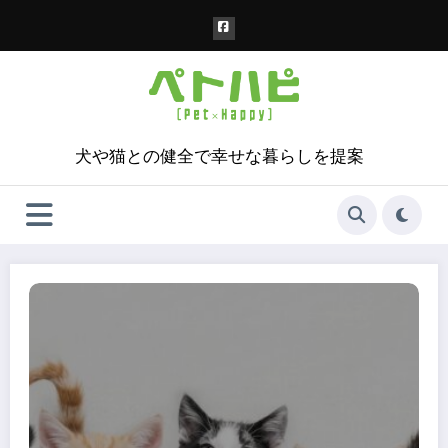
コ
ン
テ
ン
ツ
へ
ス
犬や猫との健全で幸せな暮らしを提案
キ
ッ
プ