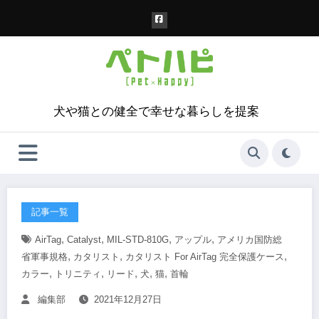
コ
ン
テ
ン
ツ
へ
ス
犬や猫との健全で幸せな暮らしを提案
キ
ッ
プ
記事一覧
,
,
,
,
AirTag
Catalyst
MIL-STD-810G
アップル
アメリカ国防総
,
,
,
省軍事規格
カタリスト
カタリスト For AirTag 完全保護ケース
,
,
,
,
,
カラー
トリニティ
リード
犬
猫
首輪
編集部
2021年12月27日