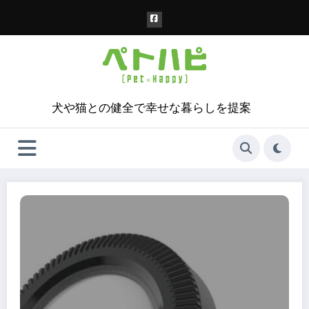
コ
ン
テ
ン
ツ
へ
ス
犬や猫との健全で幸せな暮らしを提案
キ
ッ
プ