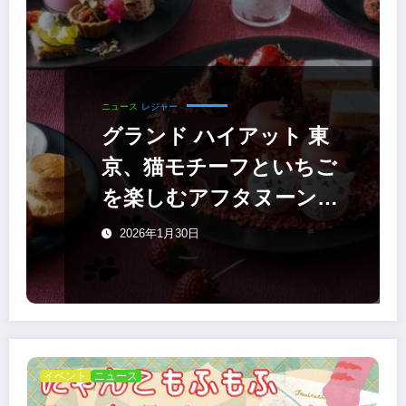
ニュース
レジャー
グランド ハイアット 東
京、猫モチーフといちご
を楽しむアフタヌーンテ
ィー 2/1～
2026年1月30日
イベント
ニュース