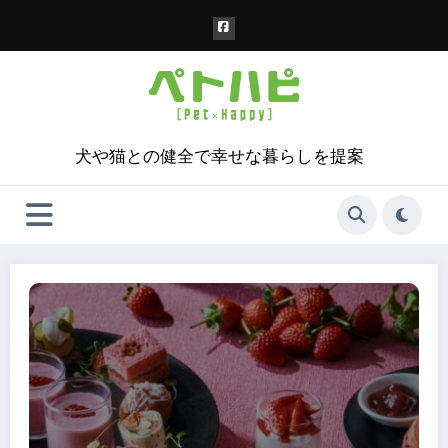
コ
ン
テ
ン
ツ
へ
ス
犬や猫との健全で幸せな暮らしを提案
キ
ッ
プ