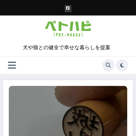
コ
ン
テ
ン
ツ
へ
ス
犬や猫との健全で幸せな暮らしを提案
キ
ッ
プ