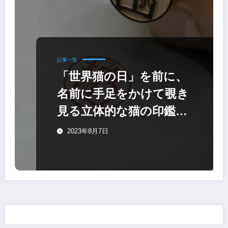
記事一覧
「世界猫の日」を前に、
名前に手足をかけて覗き
見る立体的な猫の印鑑
「のぞき見ニャン鑑」
2023年8月7日