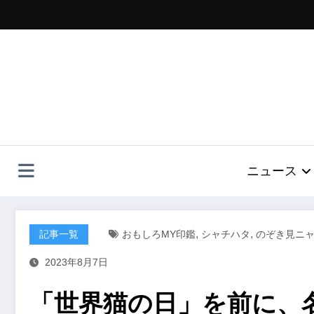
コ
ン
テ
ン
ツ
へ
ス
キ
ッ
プ
ニュース
,
,
記事一覧
おもしろMY印鑑
シャチハタ
のぞき見ニ
2023年8月7日
「世界猫の日」を前に、