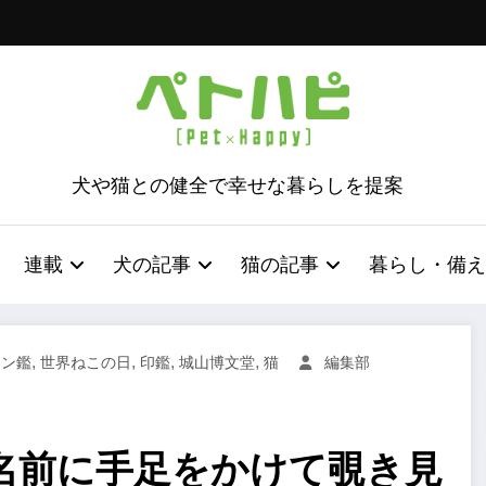
犬や猫との健全で幸せな暮らしを提案
連載
犬の記事
猫の記事
暮らし・備え
,
,
,
,
ャン鑑
世界ねこの日
印鑑
城山博文堂
猫
編集部
名前に手足をかけて覗き見