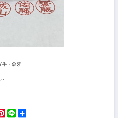
ダ牛・象牙
丸～
ebook
X
Pinterest
Line
Share