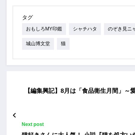
タグ
おもしろMY印鑑
シャチハタ
のぞき見ニ
城山博文堂
猫
【編集興記】8月は「食品衛生月間」～
Next post
猫好きさんに大人気！ 小説『猫を処方い