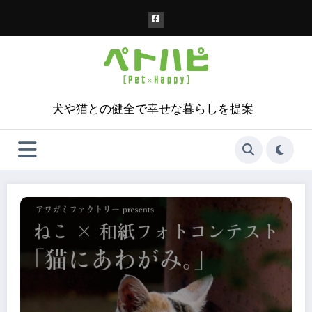
コ
ン
テ
ン
ツ
へ
ス
犬や猫との健全で幸せな暮らしを提案
キ
ッ
プ