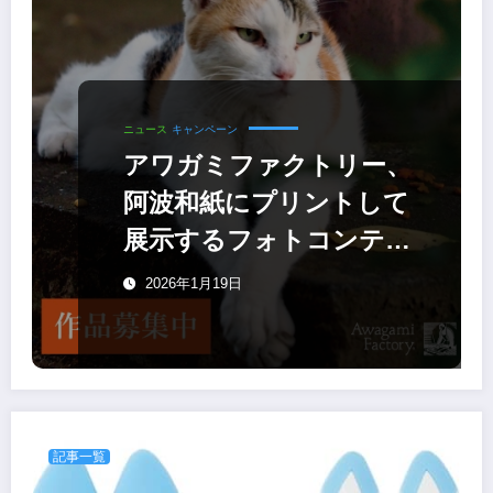
ニュース
キャンペーン
アワガミファクトリー、
阿波和紙にプリントして
展示するフォトコンテス
ト「猫にあわがみ。」
2026年1月19日
2/1まで
記事一覧