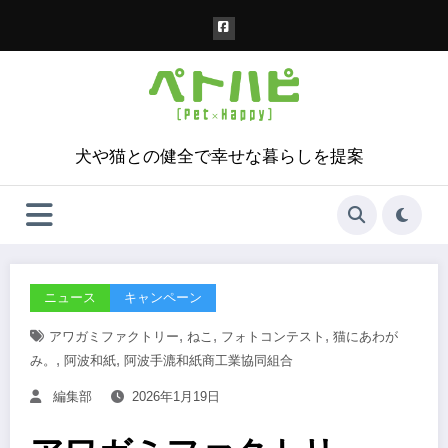
コ
ン
テ
ン
ツ
へ
ス
犬や猫との健全で幸せな暮らしを提案
キ
ッ
プ
ニュース
キャンペーン
,
,
,
アワガミファクトリー
ねこ
フォトコンテスト
猫にあわが
,
,
み。
阿波和紙
阿波手漉和紙商工業協同組合
編集部
2026年1月19日