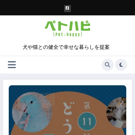
コ
ン
テ
ン
ツ
へ
ス
犬や猫との健全で幸せな暮らしを提案
キ
ッ
プ