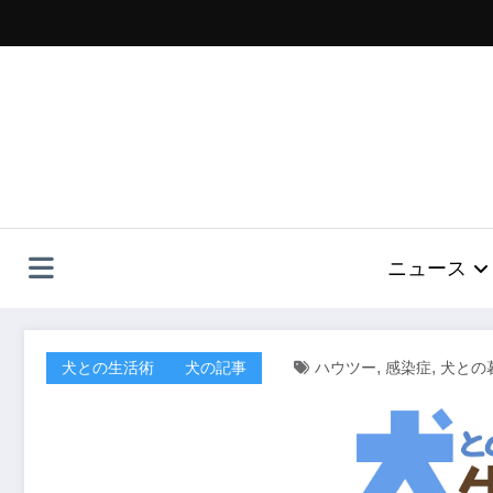
コ
ン
テ
ン
ツ
へ
ス
キ
ッ
プ
ニュース
,
,
犬との生活術
犬の記事
ハウツー
感染症
犬との