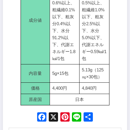
0.6%以上、
0.5%以上、
粗繊維0.1%
粗繊維1.0%
以下、粗灰
以下、粗灰
成分値
分0.4%以
分2.5%以
下、水分
下、水分
91.2%以
5.0%以下、
下、代謝エ
代謝エネル
ネルギー1.8
ギー0.59㎉/1
㎉/1包
包
5.13g（125
内容量
5g×15包
㎎×30包）
価格
4,400円
4,840円
原産国
日本
Facebook
X
Pinterest
Line
Share