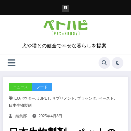
コ
ン
テ
ン
ツ
へ
ス
犬や猫との健全で幸せな暮らしを提案
キ
ッ
プ
ニュース
フード
,
,
,
,
,
EQパウダー
JBPET
サプリメント
プラセンタ
ペースト
日本生物製剤
編集部
2025年4月8日