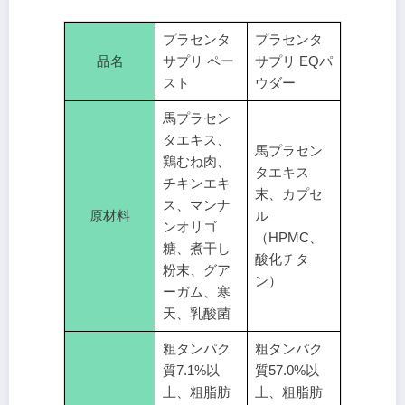
プラセンタ
プラセンタ
品名
サプリ ペー
サプリ EQパ
スト
ウダー
馬プラセン
タエキス、
馬プラセン
鶏むね肉、
タエキス
チキンエキ
末、カプセ
ス、マンナ
原材料
ル
ンオリゴ
（HPMC、
糖、煮干し
酸化チタ
粉末、グア
ン）
ーガム、寒
天、乳酸菌
粗タンパク
粗タンパク
質7.1%以
質57.0%以
上、粗脂肪
上、粗脂肪