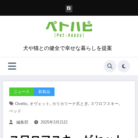
コ
ン
テ
ン
ツ
へ
ス
犬や猫との健全で幸せな暮らしを提案
キ
ッ
プ
ニュース
新製品
,
,
,
,
Ovetto
オヴェット
カリカリーナ爪とぎ
スワロフスキー
ベッド
編集部
2025年3月21日