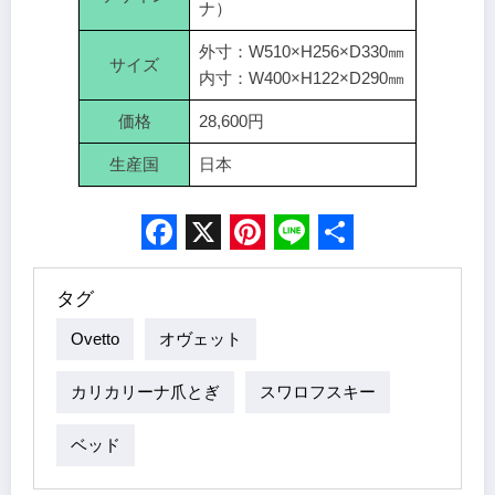
ナ）
外寸：W510×H256×D330㎜
サイズ
内寸：W400×H122×D290㎜
価格
28,600円
生産国
日本
Facebook
X
Pinterest
Line
Share
タグ
Ovetto
オヴェット
カリカリーナ爪とぎ
スワロフスキー
ベッド