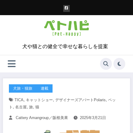
コ
ン
テ
ン
ツ
へ
ス
犬や猫との健全で幸せな暮らしを提案
キ
ッ
プ
犬旅・猫旅
連載
,
,
,
TICA
キャットショー
デザイナーズアパートPolaris
ペッ
,
,
,
ト
名古屋
旅
猫
Cattery Amangroup／阪根美果
2025年3月21日